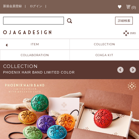
新規会員登録 |
ログイン |
(0)
詳細検索
INFO
ITEM
COLLECTION
COLLABORATION
OJAGA KIT
COLLECTION
PHOENIX HAIR BAND LIMITED COLOR