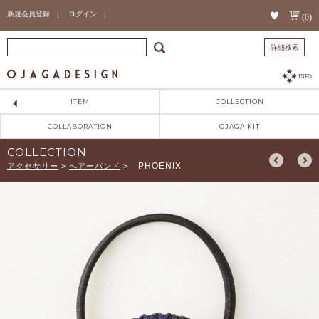
新規会員登録 |
ログイン |
(0)
詳細検索
INFO
ITEM
COLLECTION
COLLABORATION
OJAGA KIT
COLLECTION
PHOENIX
アクセサリー
>
へアーバンド
>