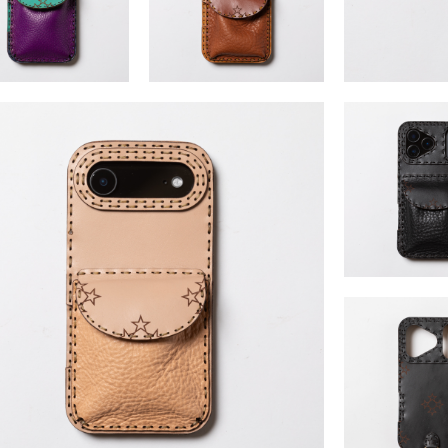
on17series (iPhone17・
Procyon17series (iPhone17・
Procyon1
ro・17Air・17Promax)
17Pro・17Air・17Promax)
400 ～ ￥16,500 （税込）
￥15,400 ～ ￥16,500 （税込）
Procyon17series 
17Pro・17Air・1
￥15,400 ～ ￥16