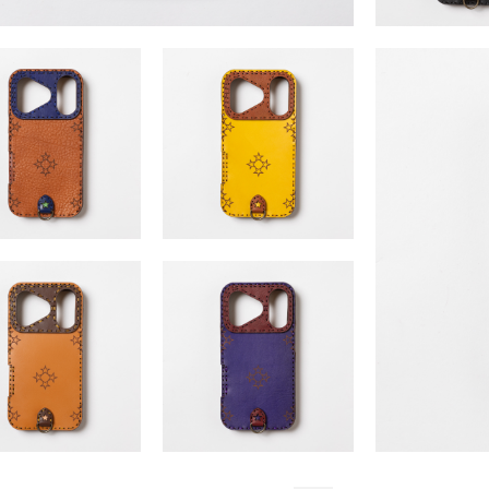
PAULA17series (iP
Procyon17series (iPhone17・17Pro・17Air・17Promax)
17Air・17Pr
￥15,400 ～ ￥16,500 （税込）
￥10,450 ～ ￥11
series (iPhone17・17Pro・
PAULA17series (iPhone17・17Pro・
17Air・17Promax)
17Air・17Promax)
450 ～ ￥11,880 （税込）
￥10,450 ～ ￥11,880 （税込）
series (iPhone17・17Pro・
PAULA17series (iPhone17・17Pro・
PAULA17s
17Air・17Promax)
17Air・17Promax)