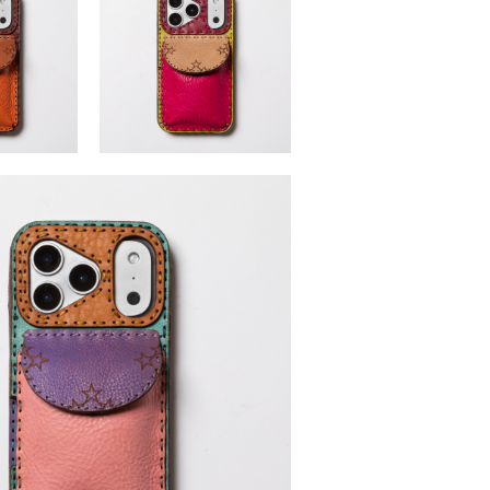
(iPhone17・
Procyon17series (iPhone17・
7Promax)
17Pro・17Air・17Promax)
,500 （税込）
￥15,400 ～ ￥16,500 （税込）