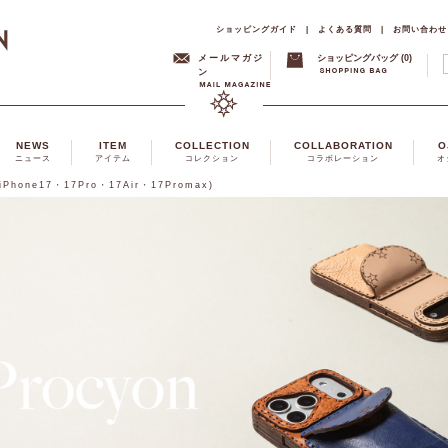
ショッピングガイド
|
よくある質問
|
お問い合わせ
メールマガジ
ショッピングバッグ (0)
ン
NEWS
ITEM
COLLECTION
COLLABORATION
O
ニュース
アイテム
コレクション
コラボレーション
オ
( iPhone17・17Pro・17Air・17Promax)