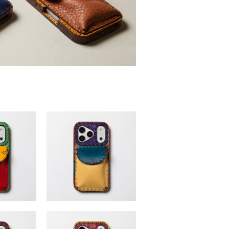
(iPhone17・
Procyon17series (iPhone17・
7Promax)
17Pro・17Air・17Promax)
,500 （税込）
￥15,400 ～ ￥16,500 （税込）