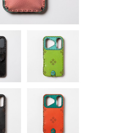
7series (iPhone17・17Pro・17Air・17Promax)
￥15,400 ～ ￥16,500 （税込）
(iPhone17・
PAULA17series (iPhone17・17Pro・
7Promax)
17Air・17Promax)
,500 （税込）
￥10,450 ～ ￥11,880 （税込）