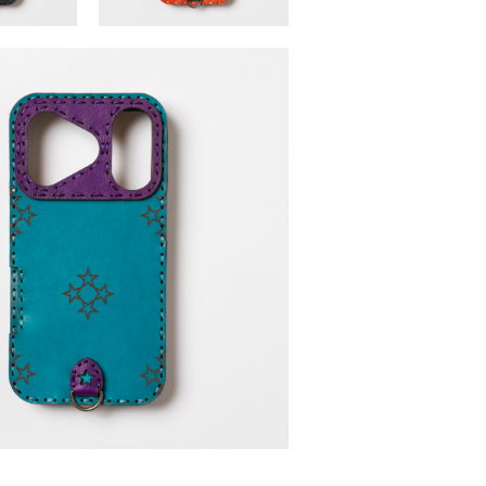
hone17・17Pro・
PAULA17series (iPhone17・17Pro・
omax)
17Air・17Promax)
,880 （税込）
￥10,450 ～ ￥11,880 （税込）
eries (iPhone17・17Pro・17Air・17Promax)
￥10,450 ～ ￥11,880 （税込）