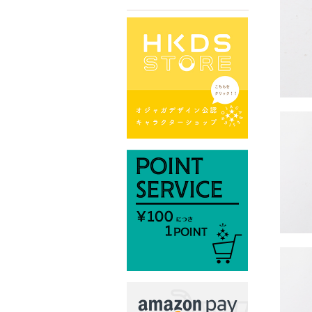
Procy
17P
￥15,