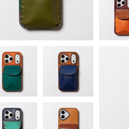
Procyon17series 
Procyon17series (iPhone17・17Pro・17Air・17Promax)
17Pro・17Air・1
￥15,400 ～ ￥16,500 （税込）
￥15,400 ～ ￥16
on17series (iPhone17・
Procyon17series (iPhone17・
ro・17Air・17Promax)
17Pro・17Air・17Promax)
400 ～ ￥16,500 （税込）
￥15,400 ～ ￥16,500 （税込）