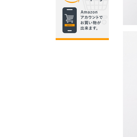
Procy
17P
￥15,