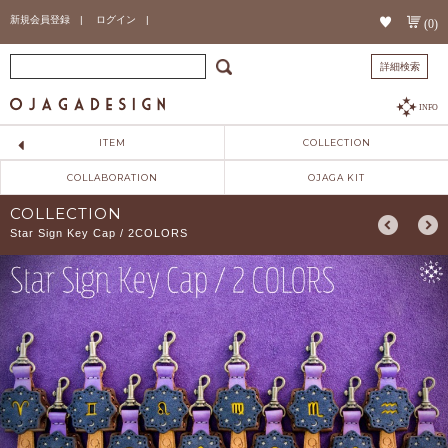
新規会員登録 |
ログイン |
(0)
詳細検索
INFO
ITEM
COLLECTION
COLLABORATION
OJAGA KIT
COLLECTION
Star Sign Key Cap / 2COLORS