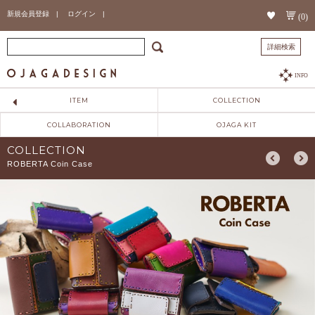
新規会員登録 |
ログイン |
(0)
詳細検索
INFO
ITEM
COLLECTION
COLLABORATION
OJAGA KIT
COLLECTION
ROBERTA Coin Case