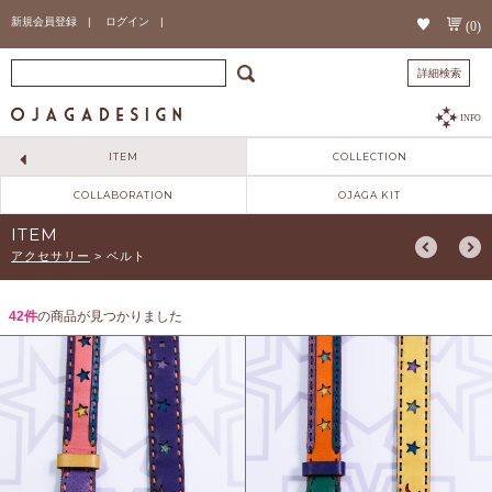
新規会員登録 |
ログイン |
(0)
詳細検索
INFO
ITEM
COLLECTION
COLLABORATION
OJAGA KIT
ITEM
アクセサリー
>
ベルト
42件
の商品が見つかりました