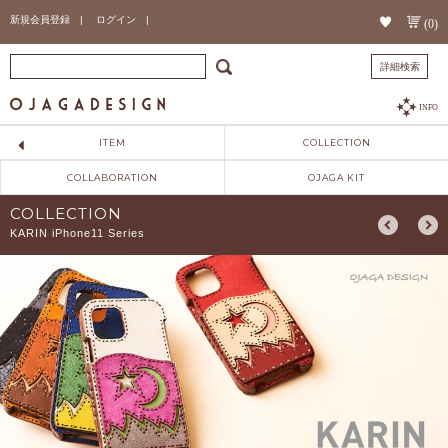
新規会員登録 |
ログイン |
(0)
詳細検索
INFO
ITEM
COLLECTION
COLLABORATION
OJAGA KIT
COLLECTION
KARIN iPhone11 Series