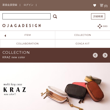
新規会員登録 |
ログイン |
(0)
詳細検索
INFO
ITEM
COLLECTION
COLLABORATION
OJAGA KIT
COLLECTION
KRAZ new color