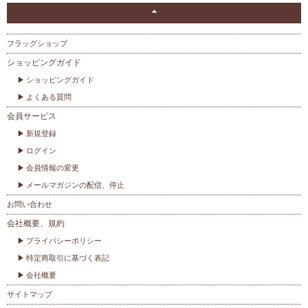
フラッグショップ
ショッピングガイド
ショッピングガイド
よくある質問
会員サービス
新規登録
ログイン
会員情報の変更
メールマガジンの配信、停止
お問い合わせ
会社概要、規約
プライバシーポリシー
特定商取引に基づく表記
会社概要
サイトマップ