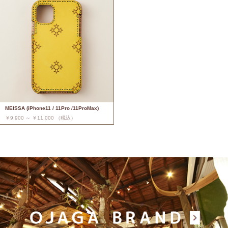
MEISSA (iPhone11 / 11Pro /11ProMax)
￥9,900 ～ ￥11,000 （税込）