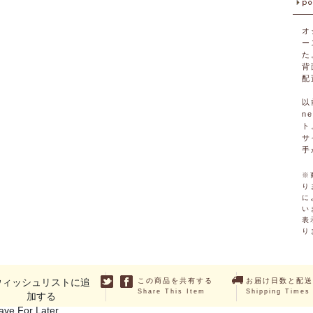
オ
ー
た
背
配
以
n
ト
サ
手
※
り
に
い
表
り
ウィッシュリストに追
この商品を共有する
お届け日数と配送
Share This Item
Shipping Times
加する
ave For Later