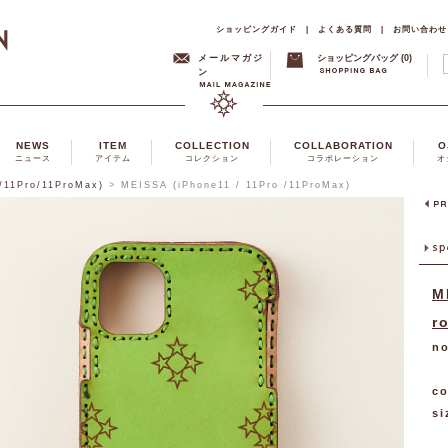
ショッピングガイド
|
よくある質問
|
お問い合わせ
メールマガジ
ショッピングバッグ (0)
ン
NEWS
ITEM
COLLECTION
COLLABORATION
O
ニュース
アイテム
コレクション
コラボレーション
オ
/11Pro/11ProMax)
>
MEISSA (iPhone11 / 11Pro /11ProMax)
M
r
no
co
si