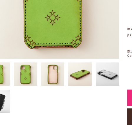
ma
pr
数
Qu