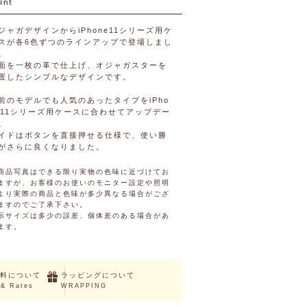
ジャガデザインからiPhone11シリーズ用ケ
スが各6色ずつのラインアップで登場しまし
。
面を一枚の革で仕上げ、オジャガスターを
置したシンプルなデザインです。
前のモデルでも人気のあったタイプをiPho
e11シリーズ用ケースに合わせてアップデー
。
イドはボタンを直接押せる仕様で、使い勝
がさらに良くなりました。
商品写真はできる限り実物の色味に近づけてお
ますが、お客様のお使いのモニター設定や照明
より実際の商品と色味が多少異なる場合がござ
ますのでご了承下さい。
示サイズは多少の誤差、個体差のある場合があ
ます。
料について
ラッピングについて
 & Rates
WRAPPING