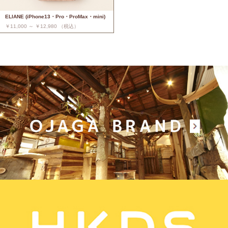
ELIANE (iPhone13・Pro・ProMax・mini)
￥11,000 ～ ￥12,980 （税込）