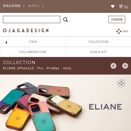
新規会員登録 |
ログイン |
(0)
詳細検索
INFO
ITEM
COLLECTION
COLLABORATION
OJAGA KIT
COLLECTION
ELIANE (iPhone13・Pro・ProMax・mini)