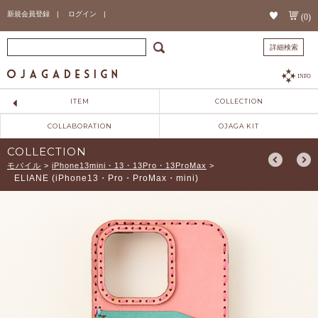
新規会員登録 |
ログイン |
(0)
詳細検索
INFO
ITEM
COLLECTION
COLLABORATION
OJAGA KIT
COLLECTION
モバイル
>
iPhone13mini・13・13Pro・13ProMax
>
ELIANE (iPhone13・Pro・ProMax・mini)