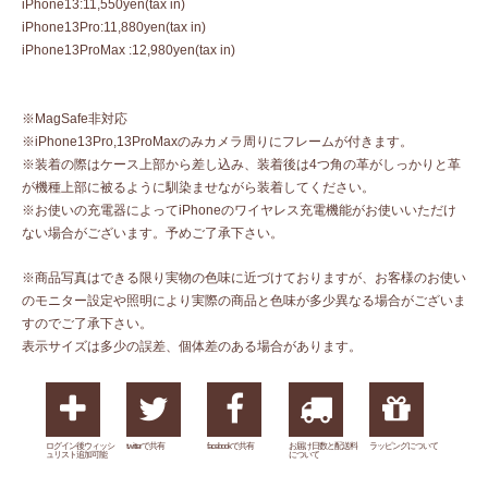
iPhone13:11,550yen(tax in)
iPhone13Pro:11,880yen(tax in)
iPhone13ProMax :12,980yen(tax in)
※MagSafe非対応
※iPhone13Pro,13ProMaxのみカメラ周りにフレームが付きます。
※装着の際はケース上部から差し込み、装着後は4つ角の革がしっかりと革
が機種上部に被るように馴染ませながら装着してください。
※お使いの充電器によってiPhoneのワイヤレス充電機能がお使いいただけ
ない場合がございます。予めご了承下さい。
※商品写真はできる限り実物の色味に近づけておりますが、お客様のお使い
のモニター設定や照明により実際の商品と色味が多少異なる場合がございま
すのでご了承下さい。
表示サイズは多少の誤差、個体差のある場合があります。
ログイン後ウィッシ
twitterで共有
facebookで共有
お届け日数と配送料
ラッピングについて
ュリスト追加可能
について