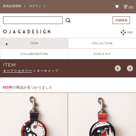
新規会員登録 |
ログイン |
(0)
詳細検索
INFO
ITEM
COLLECTION
COLLABORATION
OJAGA KIT
ITEM
キーアクセサリー
>
キーキャップ
480件
の商品が見つかりました