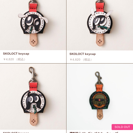
SKOLOCT keycap
SKOLOCT keycap
￥4,620 （税込）
￥4,620 （税込）
SOLD OUT