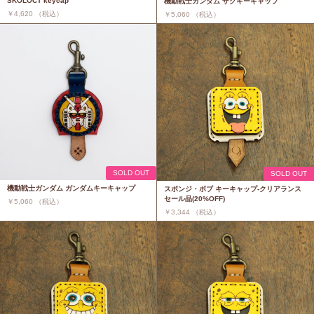
SKOLOCT keycap
機動戦士ガンダム ザクキーキャップ
￥4,620 （税込）
￥5,060 （税込）
SOLD OUT
SOLD OUT
機動戦士ガンダム ガンダムキーキャップ
スポンジ・ボブ キーキャップ-クリアランス
セール品(20%OFF)
￥5,060 （税込）
￥3,344 （税込）