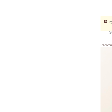
S
Recom