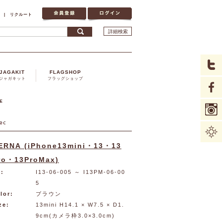
|
リクルート
詳細検索
JAGAKIT
FLAGSHOP
ジャガキット
フラッグショップ
ERNA (iPhone13mini・13・13
ro・13ProMax)
:
I13-06-005
～ I13PM-06-00
5
lor:
ブラウン
ze:
13mini H14.1 × W7.5 × D1.
9cm(カメラ枠3.0×3.0cm)