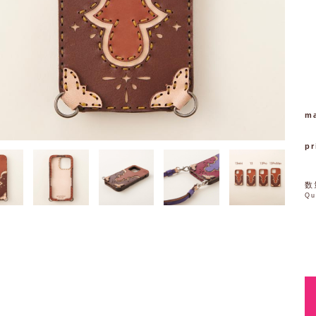
ma
pr
数
Qu