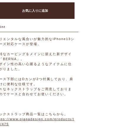
お気に入りに追加
リエンタルな風合いが魅力的なiPhone13シ
ーズ対応ケースが登場。
特なカービングをメインに据えた新デザイ
「BERNA」。
ザイン性の高い心躍るようなアイテムに仕
がりました。
ース下部にはDカンが2つ付属しており、肩
けに便利な仕様です。
々なネックストラップをご用意しておりま
のでケースと合わせてお使いください。
ックストラップ商品一覧はこちらから。
tps://www.ojagadesign.com/products/l
t/475