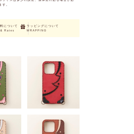
ます。
料について
ラッピングについて
 & Rates
WRAPPING
e13mini・13・
HALLERIA (iPhone13mini・13・
oMax)
13Pro・13ProMax)
,280 （税込）
￥14,300 ～ ￥16,280 （税込）