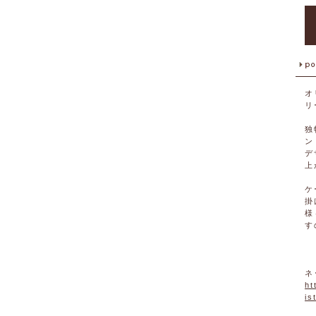
オ
リ
独
ン
デ
上
ケ
掛
様
す
ネ
ht
is