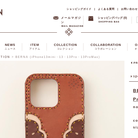
ショッピングガイド
|
よくある質問
|
お問い合わせ
メールマガジ
ショッピングバッグ (0)
ン
NEWS
ITEM
COLLECTION
COLLABORATION
O
ニュース
アイテム
コレクション
コラボレーション
オ
CTION
>
BERNA (iPhone13mini・13・13Pro・13ProMax)
B
P
no
co
si