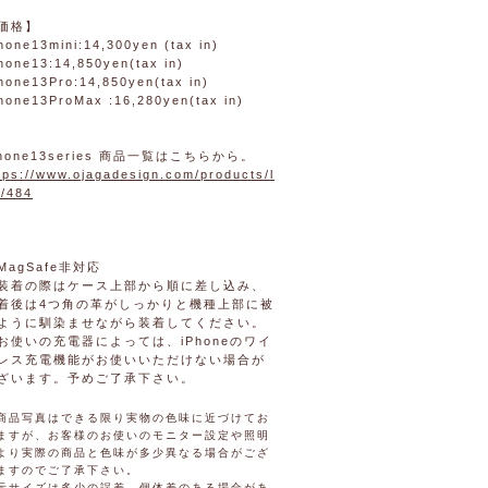
価格】
hone13mini:14,300yen (tax in)
hone13:14,850yen(tax in)
hone13Pro:14,850yen(tax in)
hone13ProMax :16,280yen(tax in)
phone13series 商品一覧はこちらから。
tps://www.ojagadesign.com/products/l
t/484
MagSafe非対応
装着の際はケース上部から順に差し込み、
着後は4つ角の革がしっかりと機種上部に被
ように馴染ませながら装着してください。
お使いの充電器によっては、iPhoneのワイ
レス充電機能がお使いいただけない場合が
ざいます。予めご了承下さい。
商品写真はできる限り実物の色味に近づけてお
ますが、お客様のお使いのモニター設定や照明
より実際の商品と色味が多少異なる場合がござ
ますのでご了承下さい。
示サイズは多少の誤差、個体差のある場合があ