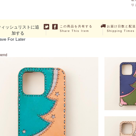
り
ウィッシュリストに追
この商品を共有する
お届け日数と配送
Share This Item
Shipping Times
加する
ave For Later
mend
HALLERIA (iPhon
13Pro・13Pr
￥14,300 ～ ￥16