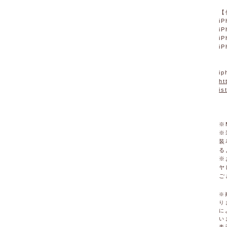
【
iP
iP
iP
iP
i
ht
is
※
※
装
る
※
ヤ
ご
※
り
に
い
表