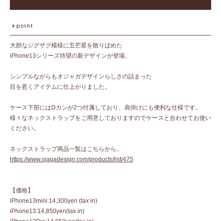
大胆なジグザグ模様に五芒星を散りばめた
iPhone13シリーズ待望の新デザインが登場。
シンプルながらもオジャガデザインらしさの詰まった
目を惹くアイテムに仕上がりました。
ケース下部にはDカンが2つ付属しており、肩掛けにも便利な仕様です。
様々なネックストラップをご用意しておりますのでケースと合わせてお使い
ください。
ネックストラップ商品一覧はこちらから。
https://www.ojagadesign.com/products/list/475
【価格】
iPhone13mini:14,300yen (tax in)
iPhone13:14,850yen(tax in)