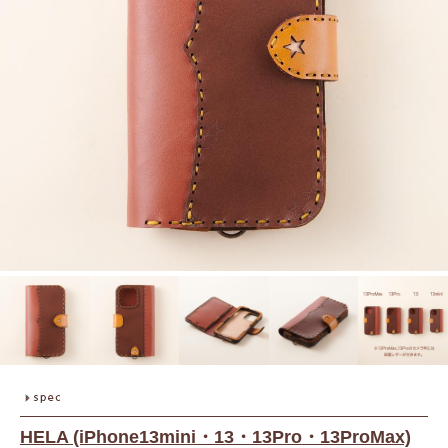
HELA (iPhone13mini・13・13Pro・13ProMax)