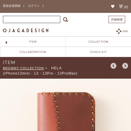
新規会員登録 |
ログイン |
(0)
詳細検索
INFO
ITEM
COLLECTION
COLLABORATION
OJAGA KIT
ITEM
HELA
BROWNY COLLECTION
>
(iPhone13mini・13・13Pro・13ProMax)