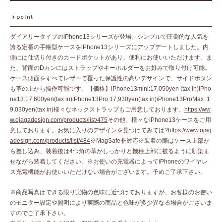
ダイアリータイプのiPhone13シリーズが登場。シンプルで圧倒的な人気を
誇る定番の手帳型ケースをiPhone13シリーズにアップデートしました。内
側には仕切り付きのカードポケットがあり、便利にお使いいただけます。ま
た、背面のDカンにはストラップやキーホルダーをお好みで取り付け可能。
ケース側面をすべてレザーで覆った保護性の高いデザインで、サイドボタン
も革の上から操作可能です。【価格】iPhone13mini:17,050yen (tax in)iPho
ne13:17,600yen(tax in)iPhone13Pro:17,930yen(tax in)iPhone13ProMax :1
9,030yen(tax in)様々なネックストラップもご用意しております。
https://ww
w.ojagadesign.com/products/list/475
その他、様々なiPhone13ケースをご用
意しております。お気に入りのデザインを見つけてみては?
https://www.ojag
adesign.com/products/list/484
※MagSafe非対応※装着の際はケース上部か
ら差し込み、装着後は4つ角の革がしっかりと機種上部に被るように馴染ま
せながら装着してください。※お使いの充電器によってiPhoneのワイヤレ
ス充電機能がお使いいただけない場合がございます。予めご了承下さい。
※商品写真はできる限り実物の色味に近づけておりますが、お客様のお使い
のモニター設定や照明により実際の商品と色味が多少異なる場合がございま
すのでご了承下さい。