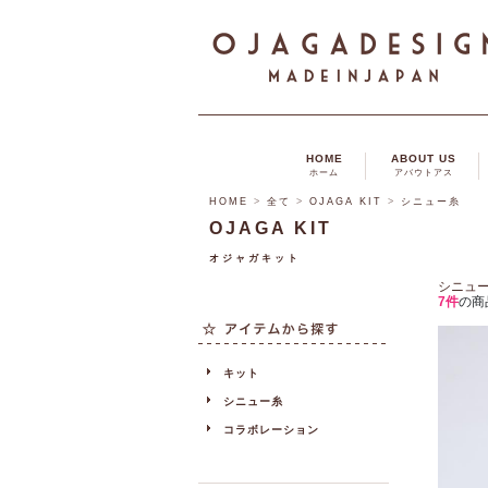
HOME
ABOUT US
ホーム
アバウトアス
HOME
>
全て
>
OJAGA KIT
>
シニュー糸
OJAGA KIT
オジャガキット
シニュ
7件
の商
キット
シニュー糸
コラボレーション