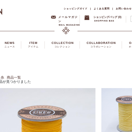
ショッピングガイド
|
よくある質問
|
お問い合わせ
メールマガジ
ショッピングバッグ (0)
ン
NEWS
ITEM
COLLECTION
COLLABORATION
O
ニュース
アイテム
コレクション
コラボレーション
オ
ー糸
商品一覧
品が見つかりました