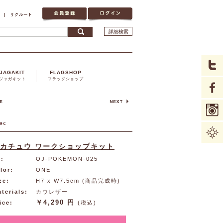
|
リクルート
詳細検索
JAGAKIT
FLAGSHOP
ジャガキット
フラッグショップ
カチュウ ワークショップキット
:
OJ-POKEMON-025
lor:
ONE
ze:
H7 x W7.5cm (商品完成時)
terials:
カウレザー
￥4,290 円
ice:
(税込)