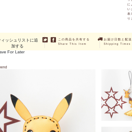
に
い
表
り
ウィッシュリストに追
この商品を共有する
お届け日数と配送
Share This Item
Shipping Times
加する
ave For Later
mend
SOLD O
ピカチュウシッポ