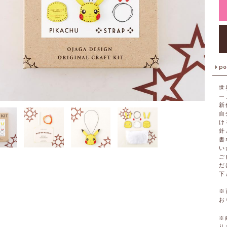
世
ー
新
自
け
針
書
い
ご
だ
下
※
お
※
り