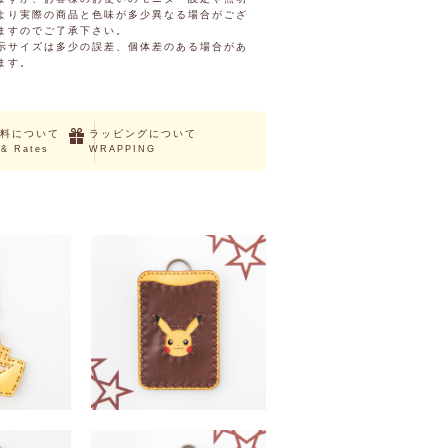
より実際の商品と色味が多少異なる場合がござ
ますのでご了承下さい。
示サイズは多少の誤差、個体差のある場合があ
ます。
料について
ラッピングについて
 & Rates
WRAPPING
UT
SOLD OUT
ストラップ
ピカチュウカードケース