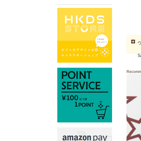
S
Recom