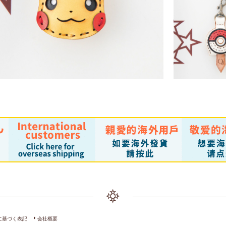
￥3,762 
SOLD OUT
SOLD O
ピカチュウバッジ
モンスターボール
￥3,520 （税込）
￥4,180 
に基づく表記
会社概要