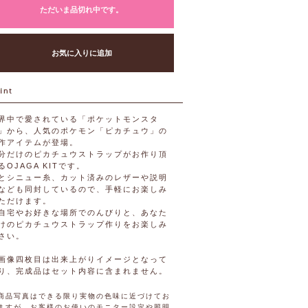
ただいま品切れ中です。
お気に入りに追加
界中で愛されている「ポケットモンスタ
」から、人気のポケモン「ピカチュウ」の
作アイテムが登場。
分だけのピカチュウストラップがお作り頂
るOJAGA KITです。
とシニュー糸、カット済みのレザーや説明
なども同封しているので、手軽にお楽しみ
ただけます。
自宅やお好きな場所でのんびりと、あなた
けのピカチュウストラップ作りをお楽しみ
さい。
画像四枚目は出来上がりイメージとなって
り、完成品はセット内容に含まれません。
商品写真はできる限り実物の色味に近づけてお
ますが、お客様のお使いのモニター設定や照明