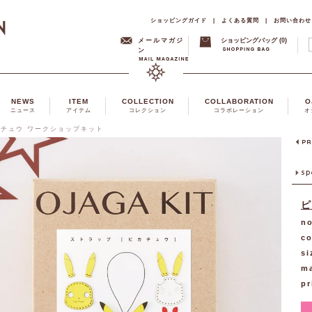
ショッピングガイド
|
よくある質問
|
お問い合わせ
メールマガジ
ショッピングバッグ (0)
ン
NEWS
ITEM
COLLECTION
COLLABORATION
O
ニュース
アイテム
コレクション
コラボレーション
オ
カチュウ ワークショップキット
ピ
no
co
si
ma
pr