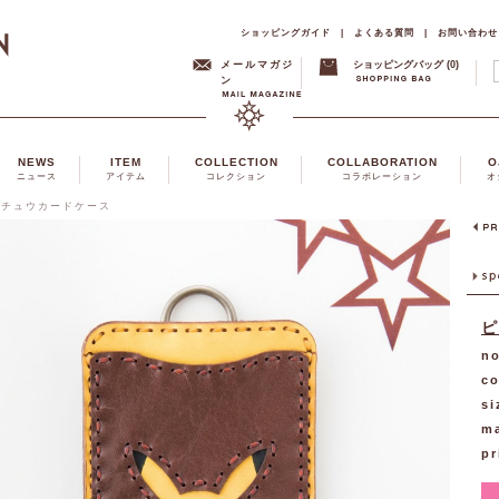
ショッピングガイド
|
よくある質問
|
お問い合わせ
メールマガジ
ショッピングバッグ (0)
ン
NEWS
ITEM
COLLECTION
COLLABORATION
O
ニュース
アイテム
コレクション
コラボレーション
オ
カチュウカードケース
ピ
no
co
si
ma
pr