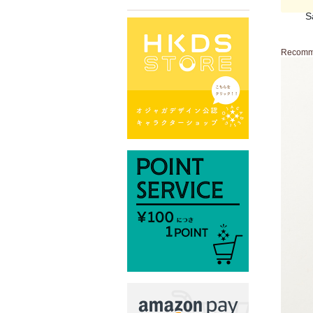
S
Recom