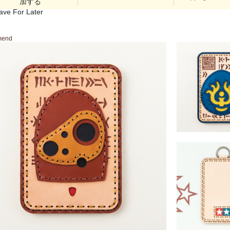
加する
ave For Later
mend
「天空の城ラピュタ」
ス
￥10,780 