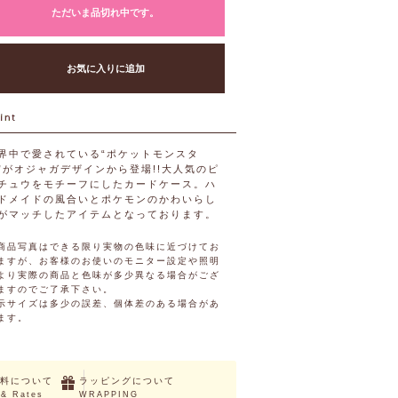
ただいま品切れ中です。
お気に入りに追加
界中で愛されている“ポケットモンスタ
”がオジャガデザインから登場!!大人気のピ
チュウをモチーフにしたカードケース。ハ
ドメイドの風合いとポケモンのかわいらし
がマッチしたアイテムとなっております。
商品写真はできる限り実物の色味に近づけてお
ますが、お客様のお使いのモニター設定や照明
より実際の商品と色味が多少異なる場合がござ
ますのでご了承下さい。
示サイズは多少の誤差、個体差のある場合があ
ます。
料について
ラッピングについて
 & Rates
WRAPPING