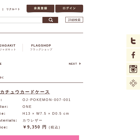
|
リクルート
詳細検索
JAGAKIT
FLAGSHOP
ジャガキット
フラッグショップ
カチュウカードケース
:
OJ-POKEMON-007-001
lor:
ONE
ze:
H13 × W7.5 × D0.5 cm
terials:
カウレザー
￥9,350 円
ice:
(税込)