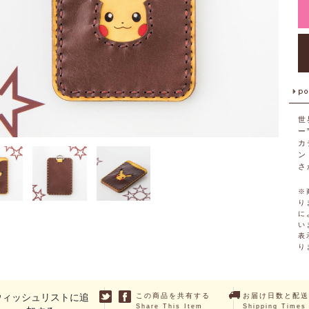
世
ー
カ
ン
さ
※
り
に
い
表
り
ウィッシュリストに追
この商品を共有する
お届け日数と配送
Share This Item
Shipping Times