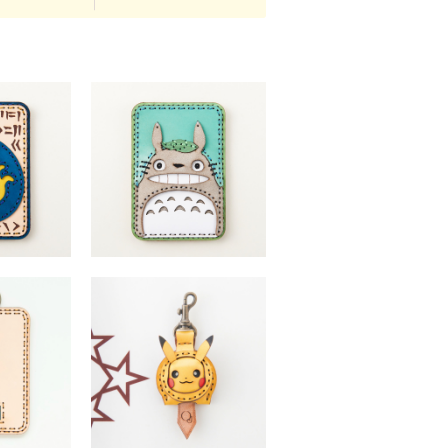
飛行石パスケー
「となりのトトロ」大トトロパスケー
ス
（税込）
￥10,780 （税込）