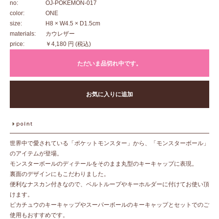
no:
OJ-POKEMON-017
color:
ONE
size:
H8 × W4.5 × D1.5cm
materials:
カウレザー
price:
￥4,180 円
(税込)
ただいま品切れ中です。
お気に入りに追加
世界中で愛されている「ポケットモンスター」から、「モンスターボール」
のアイテムが登場。
モンスターボールのディテールをそのまま丸型のキーキャップに表現。
裏面のデザインにもこだわりました。
便利なナスカン付きなので、ベルトループやキーホルダーに付けてお使い頂
けます。
ピカチュウのキーキャップやスーパーボールのキーキャップとセットでのご
使用もおすすめです。