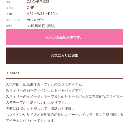
no:
OJ-CARP-033
color:
ONE
size:
H24 × W34 × D10cm
materials:
カウレザー
price:
￥49,500 円
(税込)
ただいま品切れ中です。
お気に入りに追加
人気球団「広島東洋カープ」とのコラボアイテム。
スラィリーの顔をデザインしたトートバッグです。
スラィリーのイメージカラーでまとめたトートバッグに立体的なスライリー
のモチーフが可愛らしい仕上がりです。
内側にはポケットがついて、収納力も抜群。
ちょうどいいサイズと肩馴染みの良いレザーハンドルで、長くご愛用頂ける
アイテムに仕上がっております。