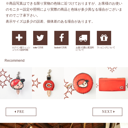
※商品写真はできる限り実物の色味に近づけておりますが、お客様のお使い
のモニター設定や照明により実際の商品と色味が多少異なる場合がございま
すのでご了承下さい。
表示サイズは多少の誤差、個体差のある場合があります。
ログイン後ウィッシ
twitterで共有
facebookで共有
お届け日数と配送料
ラッピングについて
ュリスト追加可能
について
Recommend