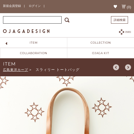
新規会員登録 |
ログイン |
(0)
詳細検索
INFO
ITEM
COLLECTION
COLLABORATION
OJAGA KIT
ITEM
スラィリー トートバッグ
広島東洋カープ
>