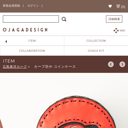
新規会員登録 |
ログイン |
(0)
詳細検索
INFO
ITEM
COLLECTION
COLLABORATION
OJAGA KIT
ITEM
カープ坊や コインケース
広島東洋カープ
>