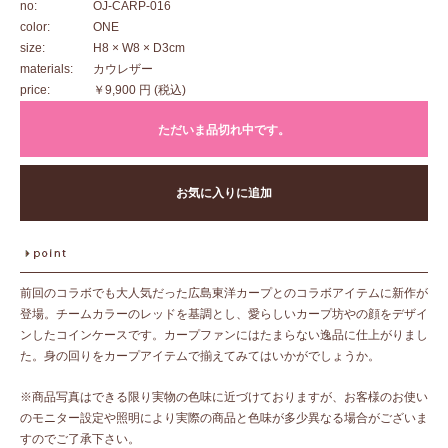
no:
OJ-CARP-016
color:
ONE
size:
H8 × W8 × D3cm
materials:
カウレザー
price:
￥9,900 円
(税込)
ただいま品切れ中です。
お気に入りに追加
前回のコラボでも大人気だった広島東洋カープとのコラボアイテムに新作が
登場。チームカラーのレッドを基調とし、愛らしいカープ坊やの顔をデザイ
ンしたコインケースです。カープファンにはたまらない逸品に仕上がりまし
た。身の回りをカープアイテムで揃えてみてはいかがでしょうか。
※商品写真はできる限り実物の色味に近づけておりますが、お客様のお使い
のモニター設定や照明により実際の商品と色味が多少異なる場合がございま
すのでご了承下さい。