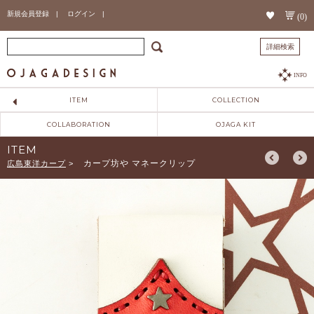
新規会員登録 |
ログイン |
(0)
詳細検索
INFO
ITEM
COLLECTION
COLLABORATION
OJAGA KIT
ITEM
カープ坊や マネークリップ
広島東洋カープ
>