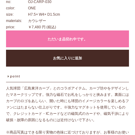
no:
OJ-CARP-030
color:
ONE
size:
H7.5× W4× D1.5cm
materials:
カウレザー
price:
￥7,480 円
(税込)
ただいま品切れ中です。
お気に入りに追加
人気球団「広島東洋カープ」とのコラボアイテム。カープ坊やをデザインし
たマネークリップです。強力な磁石でお札をしっかりと挟みます。裏面には
カープのロゴをあしらい、開いた時にも球団のイメージカラーを楽しめるフ
ァンにはたまらない仕上がりです。※強力なマグネットを使用しているの
で、クレジットカード・ICカードなどの磁気式のカードや、磁気干渉により
破損・故障の原因になるものには近付けないで下さい。
※商品写真はできる限り実物の色味に近づけておりますが、お客様のお使い