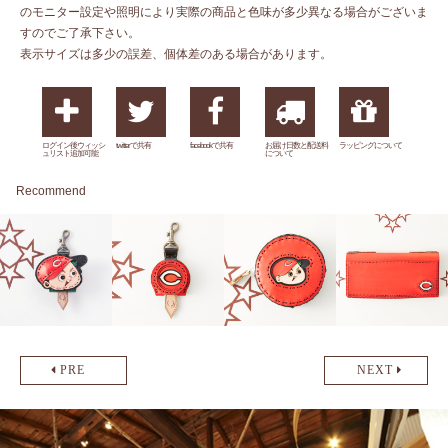
のモニター設定や照明により実際の商品と色味が多少異なる場合がございま
すのでご了承下さい。
表示サイズは多少の誤差、個体差のある場合があります。
ログイン後ウィッシ
twitterで共有
facebookで共有
お届け日数と配送料
ラッピングについて
ュリスト追加可能
について
Recommend