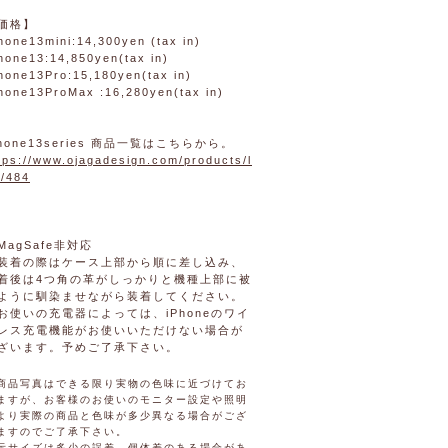
価格】
hone13mini:14,300yen (tax in)
hone13:14,850yen(tax in)
hone13Pro:15,180yen(tax in)
hone13ProMax :16,280yen(tax in)
phone13series 商品一覧はこちらから。
tps://www.ojagadesign.com/products/l
t/484
MagSafe非対応
装着の際はケース上部から順に差し込み、
着後は4つ角の革がしっかりと機種上部に被
ように馴染ませながら装着してください。
お使いの充電器によっては、iPhoneのワイ
レス充電機能がお使いいただけない場合が
ざいます。予めご了承下さい。
商品写真はできる限り実物の色味に近づけてお
ますが、お客様のお使いのモニター設定や照明
より実際の商品と色味が多少異なる場合がござ
ますのでご了承下さい。
示サイズは多少の誤差、個体差のある場合があ