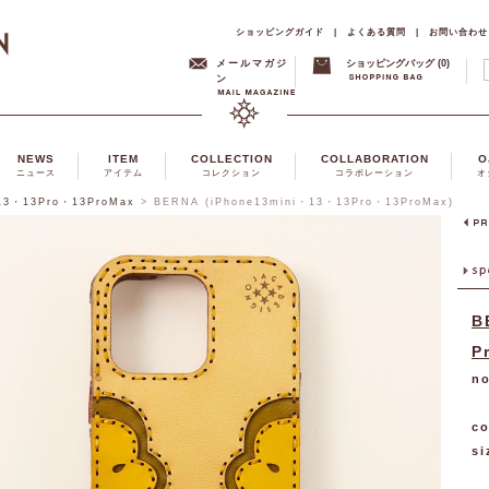
ショッピングガイド
|
よくある質問
|
お問い合わせ
メールマガジ
ショッピングバッグ (0)
ン
NEWS
ITEM
COLLECTION
COLLABORATION
O
ニュース
アイテム
コレクション
コラボレーション
オ
・13・13Pro・13ProMax
>
BERNA (iPhone13mini・13・13Pro・13ProMax)
B
P
no
co
si