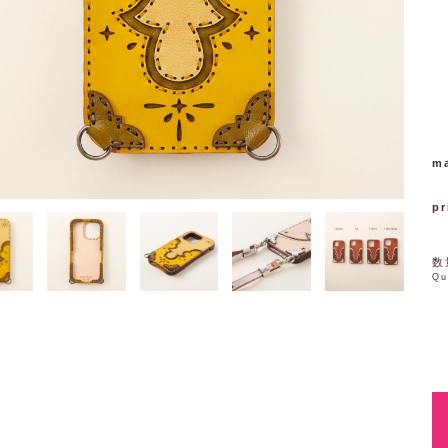
ma
pr
数
Qu