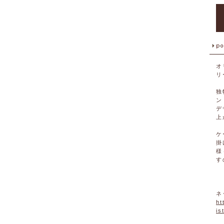
オ
リ
独
ン
デ
上
ケ
掛
様
す
ネ
ht
is