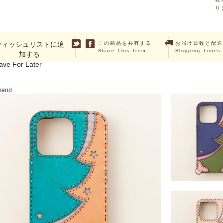
り
ウィッシュリストに追
この商品を共有する
お届け日数と配送
Share This Item
Shipping Times
加する
ave For Later
mend
HALLERIA (iPhon
13Pro・13Pr
￥14,300 ～ ￥16