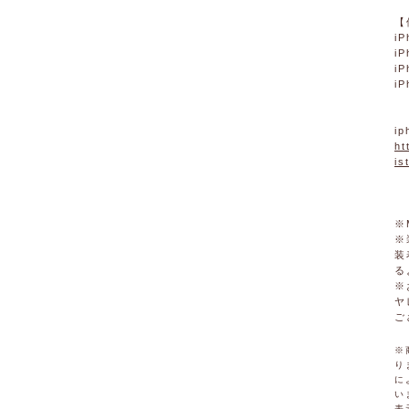
【
iP
iP
iP
iP
i
ht
is
※
※
装
る
※
ヤ
ご
※
り
に
い
表