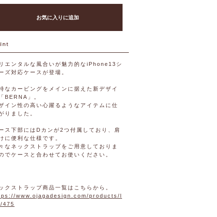
お気に入りに追加
リエンタルな風合いが魅力的なiPhone13シ
ーズ対応ケースが登場。
特なカービングをメインに据えた新デザイ
「BERNA」。
ザイン性の高い心躍るようなアイテムに仕
がりました。
ース下部にはDカンが2つ付属しており、肩
けに便利な仕様です。
々なネックストラップをご用意しておりま
のでケースと合わせてお使いください。
ックストラップ商品一覧はこちらから。
tps://www.ojagadesign.com/products/l
t/475