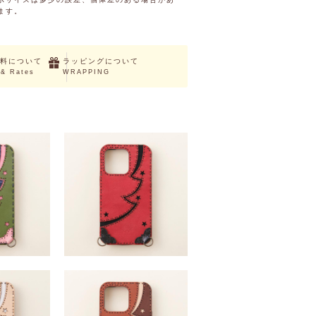
ます。
料について
ラッピングについて
 & Rates
WRAPPING
e13mini・13・
HALLERIA (iPhone13mini・13・
oMax)
13Pro・13ProMax)
,280 （税込）
￥14,300 ～ ￥16,280 （税込）