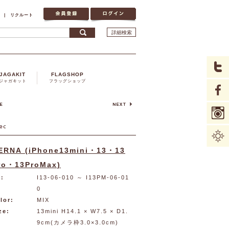
|
リクルート
詳細検索
JAGAKIT
FLAGSHOP
ジャガキット
フラッグショップ
ERNA (iPhone13mini・13・13
ro・13ProMax)
:
I13-06-010
～ I13PM-06-01
0
lor:
MIX
ze:
13mini H14.1 × W7.5 × D1.
9cm(カメラ枠3.0×3.0cm)