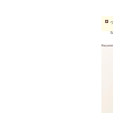
S
Recom