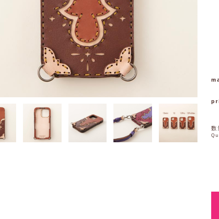
ma
pr
数
Qu