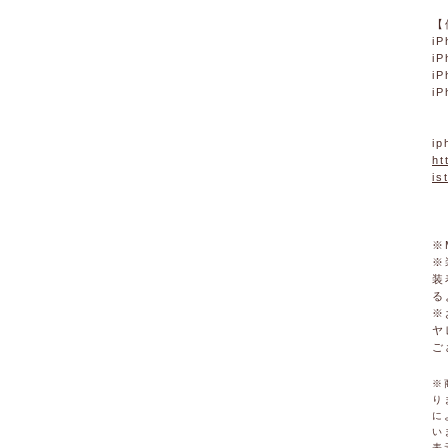
【
iP
iP
iP
iP
i
ht
is
※
※
装
る
※
ヤ
ご
※
り
に
い
表