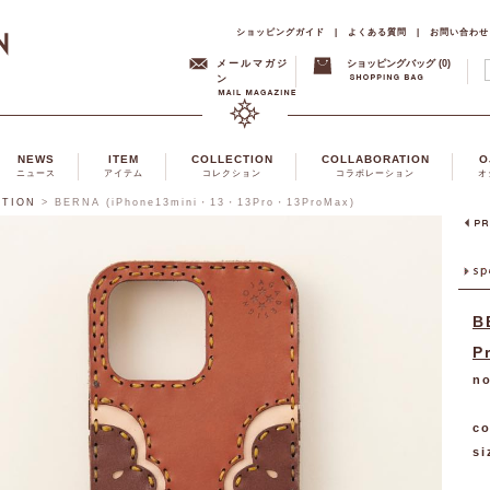
ショッピングガイド
|
よくある質問
|
お問い合わせ
メールマガジ
ショッピングバッグ (0)
ン
NEWS
ITEM
COLLECTION
COLLABORATION
O
ニュース
アイテム
コレクション
コラボレーション
オ
CTION
>
BERNA (iPhone13mini・13・13Pro・13ProMax)
B
P
no
co
si