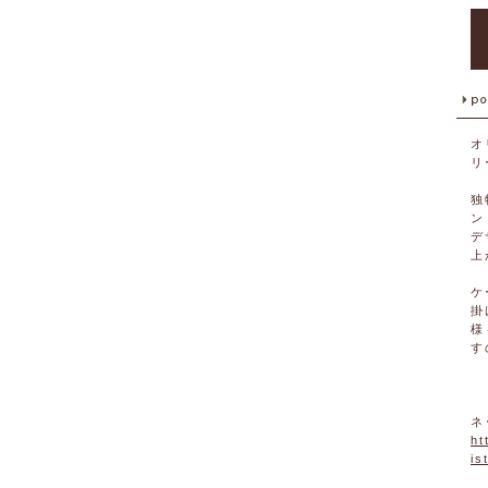
オ
リ
独
ン
デ
上
ケ
掛
様
す
ネ
ht
is