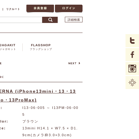
|
リクルート
詳細検索
JAGAKIT
FLAGSHOP
ジャガキット
フラッグショップ
ERNA (iPhone13mini・13・13
ro・13ProMax)
:
I13-06-005
～ I13PM-06-00
5
lor:
ブラウン
ze:
13mini H14.1 × W7.5 × D1.
9cm(カメラ枠3.0×3.0cm)