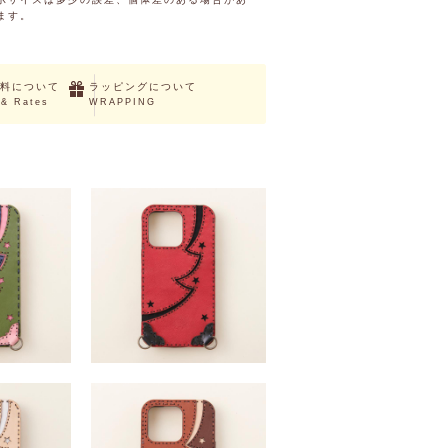
ます。
料について
ラッピングについて
 & Rates
WRAPPING
e13mini・13・
HALLERIA (iPhone13mini・13・
oMax)
13Pro・13ProMax)
,280 （税込）
￥14,300 ～ ￥16,280 （税込）