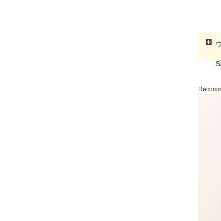
S
Recom