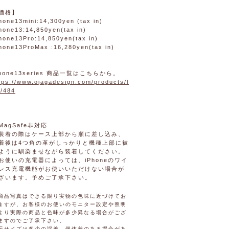
価格】
hone13mini:14,300yen (tax in)
hone13:14,850yen(tax in)
hone13Pro:14,850yen(tax in)
hone13ProMax :16,280yen(tax in)
phone13series 商品一覧はこちらから。
tps://www.ojagadesign.com/products/l
t/484
MagSafe非対応
装着の際はケース上部から順に差し込み、
着後は4つ角の革がしっかりと機種上部に被
ように馴染ませながら装着してください。
お使いの充電器によっては、iPhoneのワイ
レス充電機能がお使いいただけない場合が
ざいます。予めご了承下さい。
商品写真はできる限り実物の色味に近づけてお
ますが、お客様のお使いのモニター設定や照明
より実際の商品と色味が多少異なる場合がござ
ますのでご了承下さい。
示サイズは多少の誤差、個体差のある場合があ