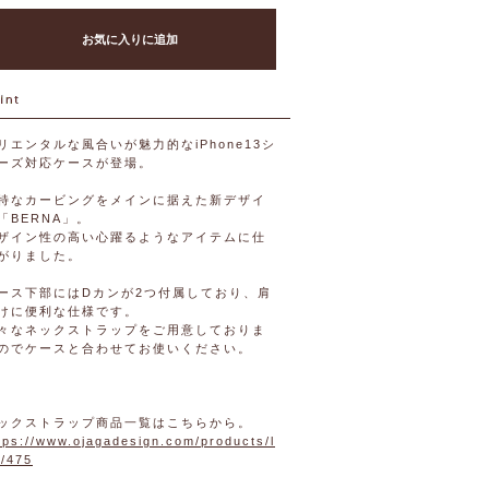
お気に入りに追加
リエンタルな風合いが魅力的なiPhone13シ
ーズ対応ケースが登場。
特なカービングをメインに据えた新デザイ
「BERNA」。
ザイン性の高い心躍るようなアイテムに仕
がりました。
ース下部にはDカンが2つ付属しており、肩
けに便利な仕様です。
々なネックストラップをご用意しておりま
のでケースと合わせてお使いください。
ックストラップ商品一覧はこちらから。
tps://www.ojagadesign.com/products/l
t/475