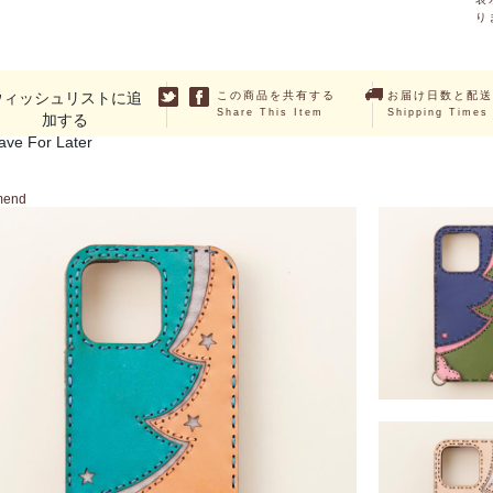
り
ウィッシュリストに追
この商品を共有する
お届け日数と配送
Share This Item
Shipping Times
加する
ave For Later
mend
HALLERIA (iPhon
13Pro・13Pr
￥14,300 ～ ￥16