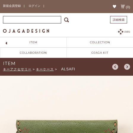
新規会員登録 |
ログイン |
(0)
詳細検索
INFO
ITEM
COLLECTION
COLLABORATION
OJAGA KIT
ITEM
ALSAFI
キーアクセサリー
>
キーケース
>