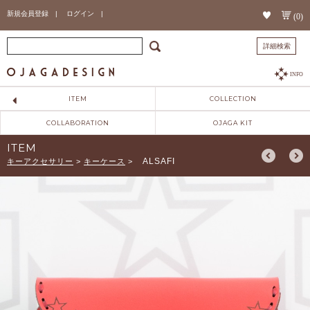
新規会員登録 |
ログイン |
(0)
詳細検索
INFO
ITEM
COLLECTION
COLLABORATION
OJAGA KIT
ITEM
ALSAFI
キーアクセサリー
>
キーケース
>