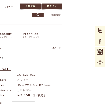
|
リクルート
詳細検索
JAGAKIT
FLAGSHOP
ジャガキット
フラッグショップ
LSAFI
:
CC-S20-012
lor:
ミックス
ze:
H5 × W10.5 × D2.5cm
terials:
カウレザー
￥7,150 円
ice:
(税込)
量