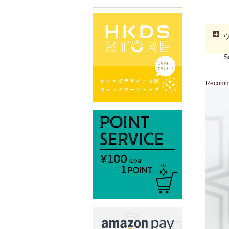
S
Recom