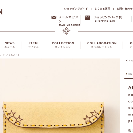
ショッピングガイド
|
よくある質問
|
お問い合わせ
メールマガジ
ショッピングバッグ (0)
ン
NEWS
ITEM
COLLECTION
COLLABORATION
O
ニュース
アイテム
コレクション
コラボレーション
オ
ス
>
ALSAFI
A
no
co
si
ma
pr
数