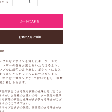
antity
カートに入れる
お気に入りに追加
ンプルなデザインを施したキーケースで
。レザーの色をお楽しみいただけるよう、
ンプルに焼印のみを施し、ポケットにも入
すっきりとしたフォルムに仕上がりまし
。中には二重リングが3つ付いており、複数
鍵が着けられます。
商品写真はできる限り実物の色味に近づけてお
ますが、お客様のお使いのモニター設定や照明
より実際の商品と色味が多少異なる場合がござ
ますのでご了承下さい。
示サイズは多少の誤差、個体差のある場合があ
ます。