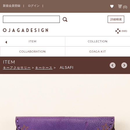
新規会員登録 |
ログイン |
(0)
詳細検索
INFO
ITEM
COLLECTION
COLLABORATION
OJAGA KIT
ITEM
ALSAFI
キーアクセサリー
>
キーケース
>