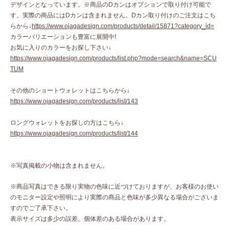
デザインとなっています。※商品のDカンはオプションで取り付け可能で
す。実際の商品にはDカンは含まれません。Dカン取り付けのご注文はこち
らから↓
https://www.ojagadesign.com/products/detail/15871?category_id=
カラーバリエーションも豊富に展開中!
お気に入りのカラーをお探し下さい↓
https://www.ojagadesign.com/products/list.php?mode=search&name=SCU
TUM
その他のショートウォレットはこちらから↓
https://www.ojagadesign.com/products/list/143
ロングウォレットをお探しの方はこちら↓
https://www.ojagadesign.com/products/list/144
※写真掲載の小物は含まれません。
※商品写真はできる限り実物の色味に近づけておりますが、お客様のお使い
のモニター設定や照明により実際の商品と色味が多少異なる場合がございま
すのでご了承下さい。
表示サイズは多少の誤差、個体差のある場合があります。