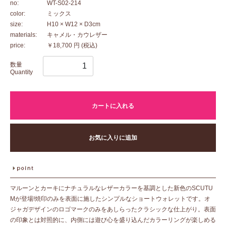
no:
WT-S02-214
color:
ミックス
size:
H10 × W12 × D3cm
materials:
キャメル・カウレザー
price:
￥18,700 円
(税込)
数量
Quantity
カートに入れる
お気に入りに追加
マルーンとカーキにナチュラルなレザーカラーを基調とした新色のSCUTU
Mが登場!焼印のみを表面に施したシンプルなショートウォレットです。オ
ジャガデザインのロゴマークのみをあしらったクラシックな仕上がり。表面
の印象とは対照的に、内側には遊び心を盛り込んだカラーリングが楽しめる