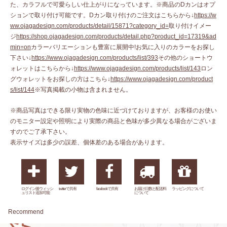
た、カラフルで可愛らしい仕上がりになっています。※商品のDカンはオプ
ションで取り付け可能です。Dカン取り付けのご注文はこちらから↓
https://w
ww.ojagadesign.com/products/detail/15871?category_id=
取り付けイメー
ジ
https://shop.ojagadesign.com/products/detail.php?product_id=17319&ad
min=on
カラーバリエーションも豊富に展開中!お気に入りのカラーをお探し
下さい↓
https://www.ojagadesign.com/products/list/393
その他のショートウ
ォレットはこちらから↓
https://www.ojagadesign.com/products/list/143
ロン
グウォレットをお探しの方はこちら↓
https://www.ojagadesign.com/product
s/list/144
※写真掲載の小物は含まれません。
※商品写真はできる限り実物の色味に近づけておりますが、お客様のお使い
のモニター設定や照明により実際の商品と色味が多少異なる場合がございま
すのでご了承下さい。
表示サイズは多少の誤差、個体差のある場合があります。
ログイン後ウィッシ
twitterで共有
facebookで共有
お届け日数と配送料
ラッピングについて
ュリスト追加可能
について
Recommend