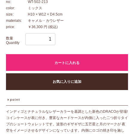
no:
WT-502-213
color:
ミックス
size:
H10 × W12 × D4.5cm
materials:
キャメル・カウレザー
price:
￥36,300 円
(税込)
数量
Quantity
カートに入れる
お気に入りに追加
インディゴとナチュラルなレザーカラーを基調とした新色のDRACOが登場!
コインケースが表に付き、豊富なカードケースが内側に入った二つ折りタイ
プのショートウォレットです。波形のギザギザに五芒星と月のマークが 夜
空をイメージさせるデザインになっています。内側にロゴの焼き印を施し