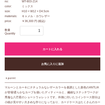
no:
WT-803-214
color:
ミックス
size:
H10 × W12 × D4.5cm
materials:
キャメル・カウレザー
price:
￥36,300 円
(税込)
数量
Quantity
カートに入れる
お気に入りに追加
マルーンとカーキにナチュラルなレザーカラーを基調とした新色のANTLIA
が登場!柔らかなカーブを描いたディティールと、繊細なステッチワークが
秀逸な八芒星のショートウォレットです。外側に付いたコインケース部分は
小銭が見やすい大きめな作りになっており、カードケースはたくさんのカー