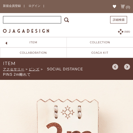
新規会員登録 |
ログイン |
(0)
詳細検索
INFO
ITEM
COLLECTION
COLLABORATION
OJAGA KIT
ITEM
SOCIAL DISTANCE
アクセサリー
>
ピンズ
>
PINS 2m離れて