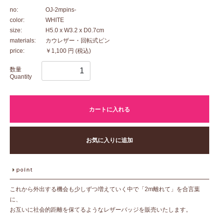
no:
OJ-2mpins-
color:
WHITE
size:
H5.0 x W3.2 x D0.7cm
materials:
カウレザー・回転式ピン
price:
￥1,100 円
(税込)
数量
Quantity
カートに入れる
お気に入りに追加
これから外出する機会も少しずつ増えていく中で「2m離れて」を合言葉
に、
お互いに社会的距離を保てるようなレザーバッジを販売いたします。