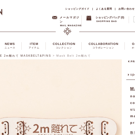
ショッピングガイド
|
よくある質問
|
お問い合わせ
メールマガジ
ショッピングバッグ (0)
ン
NEWS
ITEM
COLLECTION
COLLABORATION
O
ニュース
アイテム
コレクション
コラボレーション
オ
CE 2m離れて MASKBELT&PINS
>
Mask Belt 2m離れて
M
no
co
si
ma
pr
数