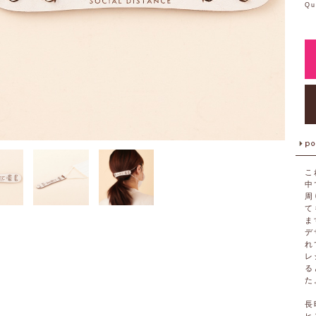
Qu
こ
中
周
て
ま
デ
れ
レ
る
た
長