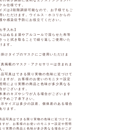
モの長さ調節に便利なエクステンションバ
クル仕様です。
イズは2段階調節可能なので、お子様でもご
用いただけます。ウイルス・ホコリからの
護や感染症予防にお役立てください。
お手入れ】
れはぬるま湯やアルコールで湿らせた布等
さっと拭き取ることで繰り返しご使用いた
けます。
耳掛けタイプのマスクにご使用いただけま
。
写真掲載のマスク・アクセサリーは含まれま
ん。
商品写真はできる限り実物の色味に近づけて
りますが、お客様のお使いのモニター設定
照明により実際の商品と色味が多少異なる
合がございます。
本来のキズやシワが入る場合がございます
で予めご了承下さい。
表示サイズは多少の誤差、個体差のある場合
あります。
商品写真はできる限り実物の色味に近づけてお
ますが、お客様のお使いのモニター設定や照明
より実際の商品と色味が多少異なる場合がござ