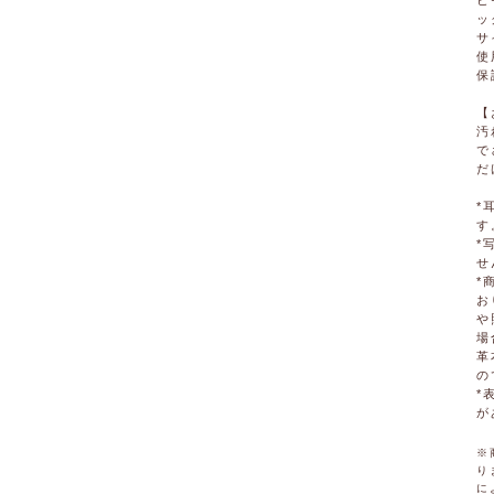
ヒ
ッ
サ
使
保
【
汚
で
だ
*
す
*
せ
*
お
や
場
革
の
*
が
※
り
に