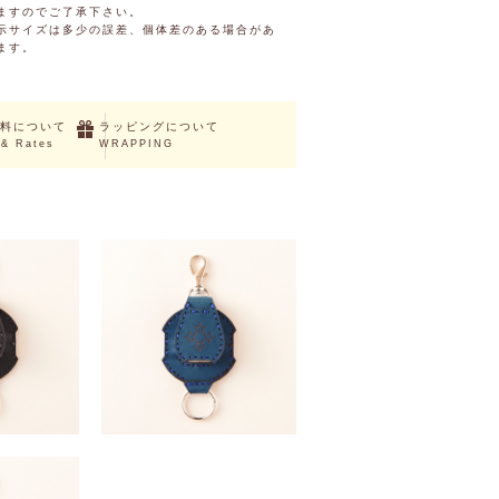
ますのでご了承下さい。
示サイズは多少の誤差、個体差のある場合があ
ます。
料について
ラッピングについて
 & Rates
WRAPPING
ダー
テープホルダー
（税込）
￥4,400 （税込）