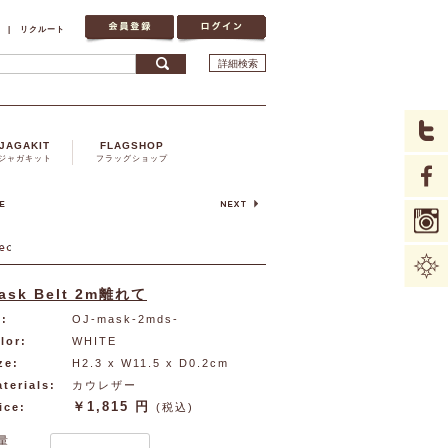
|
リクルート
詳細検索
JAGAKIT
FLAGSHOP
ジャガキット
フラッグショップ
ask Belt 2m離れて
:
OJ-mask-2mds-
lor:
WHITE
ze:
H2.3 x W11.5 x D0.2cm
terials:
カウレザー
￥1,815 円
ice:
(税込)
量