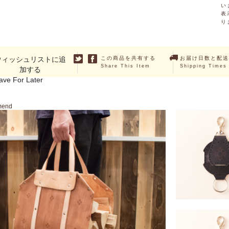
い
表
り
ウィッシュリストに追
この商品を共有する
お届け日数と配送
Share This Item
Shipping Times
加する
ave For Later
mend
テープホル
￥4,400 