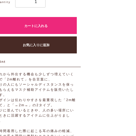
antity
カートに入れる
お気に入りに追加
れから外出する機会も少しずつ増えていく
で「2m離れて」を合言葉に、
りの人にもソーシャルディスタンスを保っ
もらえるマスク補助アイテムを販売いたし
す。
ザインは伝わりやすさを最重視した「2m離
て」と「←2m→」の2タイプ。
ジに並んでいるときや、人の多い場所にい
ときに活躍するアイテムに仕上がりまし
。
時間着用した際に起こる耳の痛みの軽減、