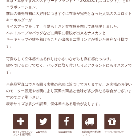
東京・原宿生まれのストリートブランド・「SKOLOCT(スコロクト)」との
コラボレーション。
前回の発売当初に大好評につきすぐに在庫が完売となった人気のスコロクト
キーホルダーが
サイズアップをして、可愛らしさと存在感を増して新登場しました。
ベルトループやバッグなどに簡単に着脱が出来るナスカンと
キーキャップや鍵を着けることが出来る二重リングが着いた便利な仕様で
す。
可愛らしく立体感のある作りは小さいながらも存在感たっぷり。
鍵をつけるだけでなく、バッグに取り付けたりとアクセントにもオススメで
す。
※商品写真はできる限り実物の色味に近づけておりますが、お客様のお使い
のモニター設定や照明により実際の商品と色味が多少異なる場合がございま
すのでご了承下さい。
表示サイズは多少の誤差、個体差のある場合があります。
ログイン後ウィッシ
twitterで共有
facebookで共有
お届け日数と配送料
ラッピングについて
ュリスト追加可能
について