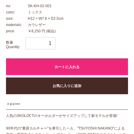
no:
SK-KH-02-001
color:
ミックス
size:
H12 × W7.8 × D2.5cm
materials:
カウレザー
price:
￥8,250 円
(税込)
数量
Quantity
カートに入れる
お気に入りに追加
人気のSKOLOCTのキーホルダーがサイズアップして新モデルが登場!
90年代の"裏原カルチャー"を牽引した一人、"TSUYOSHI NAKANO”による