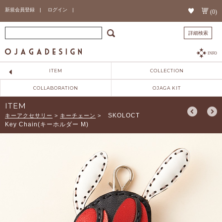
新規会員登録 |
ログイン |
(0)
詳細検索
INFO
ITEM
COLLECTION
COLLABORATION
OJAGA KIT
ITEM
SKOLOCT
キーアクセサリー
>
キーチェーン
>
Key Chain(キーホルダー M)