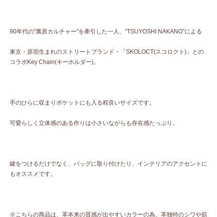
90年代の"裏原カルチャー"を牽引した一人、"TSUYOSHI NAKANO”による
東京・原宿生まれのストリートブランド・「SKOLOCT(スコロクト)」との
コラボKey Chain(キーホルダー)。
手のひらに収まりポケットにも入る程良いサイズです。
可愛らしく立体感のある作りは小さいながらも存在感たっぷり。
鍵をつけるだけでなく、バッグに取り付けたり、インテリアのアクセントに
もオススメです。
※こちらの商品は、革本来の質感が出やすいカラーの為、革独特のシワや筋