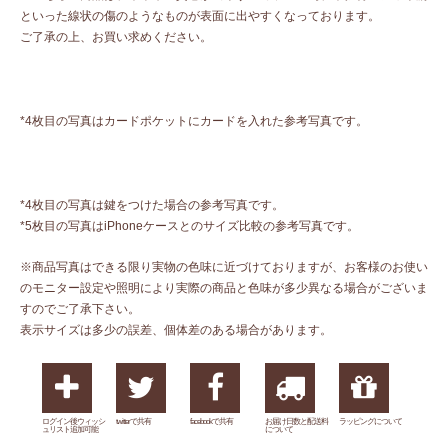
といった線状の傷のようなものが表面に出やすくなっております。
ご了承の上、お買い求めください。
*4枚目の写真はカードポケットにカードを入れた参考写真です。
*4枚目の写真は鍵をつけた場合の参考写真です。
*5枚目の写真はiPhoneケースとのサイズ比較の参考写真です。
※商品写真はできる限り実物の色味に近づけておりますが、お客様のお使い
のモニター設定や照明により実際の商品と色味が多少異なる場合がございま
すのでご了承下さい。
表示サイズは多少の誤差、個体差のある場合があります。
ログイン後ウィッシ
twitterで共有
facebookで共有
お届け日数と配送料
ラッピングについて
ュリスト追加可能
について