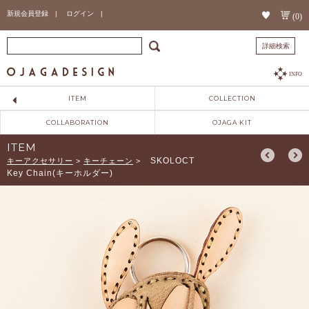
新規会員登録 |
ログイン |
(0)
詳細検索
INFO
ITEM
COLLECTION
COLLABORATION
OJAGA KIT
ITEM
SKOLOCT
キーアクセサリー
>
キーチェーン
>
Key Chain(キーホルダー)