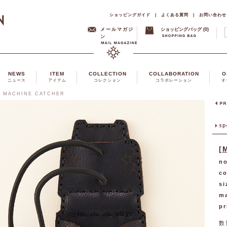
ショッピングガイド
|
よくある質問
|
お問い合わせ
メールマガジ
ショッピングバッグ (0)
ン
NEWS
ITEM
COLLECTION
COLLABORATION
O
ニュース
アイテム
コレクション
コラボレーション
オ
] MACHINE CATCHER
[
no
co
si
ma
pr
数