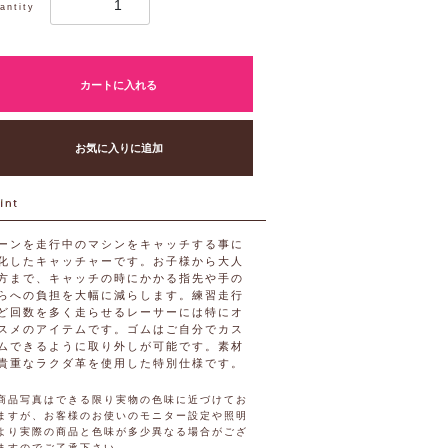
antity
カートに入れる
お気に入りに追加
ーンを走行中のマシンをキャッチする事に
化したキャッチャーです。お子様から大人
方まで、キャッチの時にかかる指先や手の
らへの負担を大幅に減らします。練習走行
ど回数を多く走らせるレーサーには特にオ
スメのアイテムです。ゴムはご自分でカス
ムできるように取り外しが可能です。素材
貴重なラクダ革を使用した特別仕様です。
商品写真はできる限り実物の色味に近づけてお
ますが、お客様のお使いのモニター設定や照明
より実際の商品と色味が多少異なる場合がござ
ますのでご了承下さい。