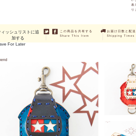
表
り
ウィッシュリストに追
この商品を共有する
お届け日数と配送
Share This Item
Shipping Times
加する
ave For Later
mend
SOLD O
TAMIYA テー
￥4,400 