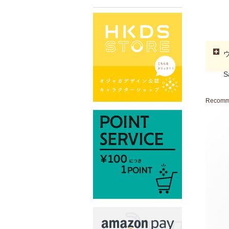
S
Recom