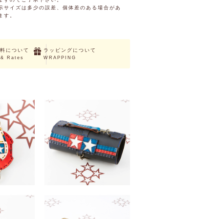
示サイズは多少の誤差、個体差のある場合があ
ます。
料について
ラッピングについて
 & Rates
WRAPPING
UT
SOLD OUT
プホルダー
TAMIYA ツールバッグ
（税込）
￥24,200 （税込）