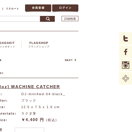
|
リクルート
詳細検索
JAGAKIT
FLAGSHOP
ジャガキット
フラッグショップ
Moz] MACHINE CATCHER
:
OJ-mini4wd-04-black_
lor:
ブラック
ze:
12.5 x 7.5 x 1.6 cm
terials:
ラクダ革
￥4,400 円
ice:
(税込)
量