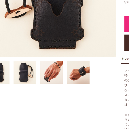
Qu
レ
特
の
ひ
な
ス
タ
は
※
り
に
い