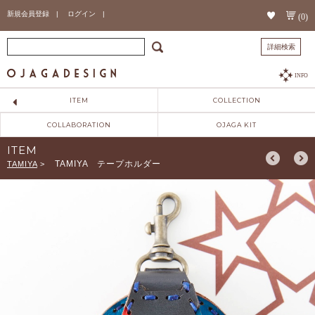
新規会員登録 |
ログイン |
(0)
詳細検索
INFO
ITEM
COLLECTION
COLLABORATION
OJAGA KIT
ITEM
TAMIYA テープホルダー
TAMIYA
>