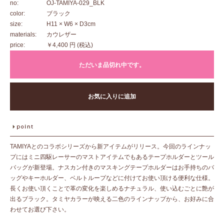
no:
OJ-TAMIYA-029_BLK
color:
ブラック
size:
H11 × W6 × D3cm
materials:
カウレザー
price:
￥4,400 円
(税込)
ただいま品切れ中です。
お気に入りに追加
TAMIYAとのコラボシリーズから新アイテムがリリース。今回のラインナッ
プにはミニ四駆レーサーのマストアイテムでもあるテープホルダーとツール
バッグが新登場。ナスカン付きのマスキングテープホルダーはお手持ちのバ
ッグやキーホルダー、ベルトループなどに付けてお使い頂ける便利な仕様。
長くお使い頂くことで革の変化を楽しめるナチュラル、使い込むごとに艶が
出るブラック。タミヤカラーが映える二色のラインナップから、お好みに合
わせてお選び下さい。