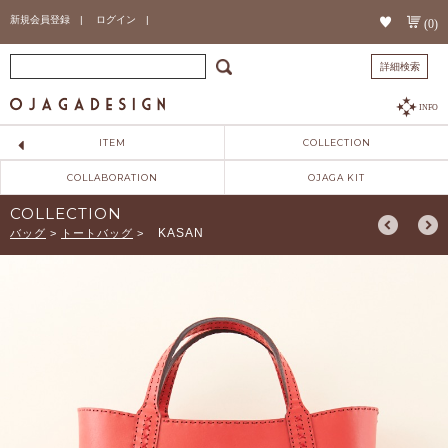
新規会員登録 |
ログイン |
(0)
詳細検索
INFO
ITEM
COLLECTION
COLLABORATION
OJAGA KIT
COLLECTION
KASAN
バッグ
>
トートバッグ
>