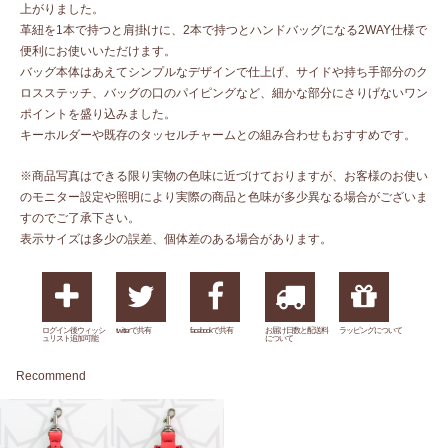
上がりました。
革紐を1本で持つと肩掛けに、2本で持つとハンドバッグになる2WAY仕様で
便利にお使いいただけます。
バッグ本体はあえてシンプルなデザインで仕上げ、サイドや持ち手部分のク
ロスステッチ、バッグの口のパイピングなど、細かな部分にさりげないワン
ポイントを盛り込みました。
キーホルダーや既存のタッセルチャームとの組み合わせもおすすめです。
※商品写真はできる限り実物の色味に近づけておりますが、お客様のお使い
のモニター設定や照明により実際の商品と色味が多少異なる場合がございま
すのでご了承下さい。
表示サイズは多少の誤差、個体差のある場合があります。
ログイン後ウィッシ
twitterで共有
facebookで共有
お届け日数と配送料
ラッピングについて
ュリスト追加可能
について
Recommend