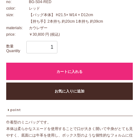
no:
BG-S04-RED
color:
レッド
size:
【バッグ本体】 H21.5× W14 × D12cm
【持ち手】2本持ち 約20cm 1本持ち 約39cm
materials:
カウレザー
price:
￥30,800 円
(税込)
数量
Quantity
カートに入れる
お気に入りに追加
巾着型のミニバッグです。
本体は柔らかなスエードを使用することで口が大きく開いて中身がとても見
やすく、底面には牛革を使用し、ボックス型のような個性的なフォルムに仕