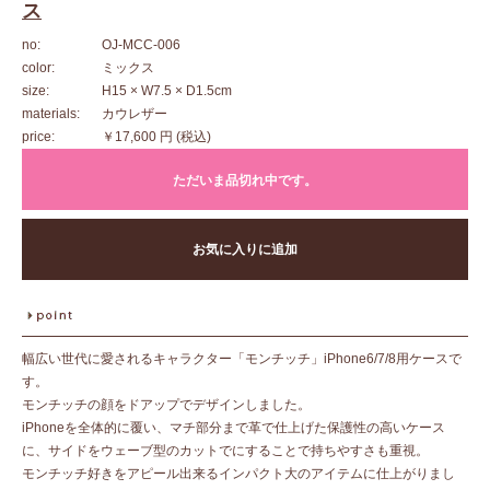
ス
no:
OJ-MCC-006
color:
ミックス
size:
H15 × W7.5 × D1.5cm
materials:
カウレザー
price:
￥17,600 円
(税込)
ただいま品切れ中です。
お気に入りに追加
幅広い世代に愛されるキャラクター「モンチッチ」iPhone6/7/8用ケースで
す。
モンチッチの顔をドアップでデザインしました。
iPhoneを全体的に覆い、マチ部分まで革で仕上げた保護性の高いケース
に、サイドをウェーブ型のカットでにすることで持ちやすさも重視。
モンチッチ好きをアピール出来るインパクト大のアイテムに仕上がりまし