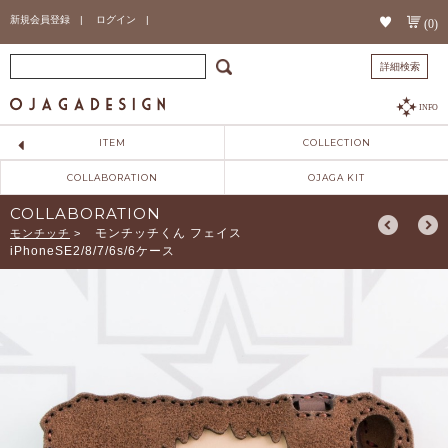
新規会員登録 |
ログイン |
(0)
詳細検索
INFO
ITEM
COLLECTION
COLLABORATION
OJAGA KIT
COLLABORATION
モンチッチくん フェイス
モンチッチ
>
iPhoneSE2/8/7/6s/6ケース