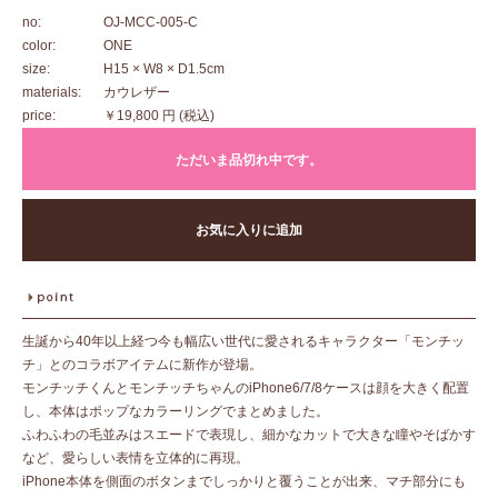
no:
OJ-MCC-005-C
color:
ONE
size:
H15 × W8 × D1.5cm
materials:
カウレザー
price:
￥19,800 円
(税込)
ただいま品切れ中です。
お気に入りに追加
生誕から40年以上経つ今も幅広い世代に愛されるキャラクター「モンチッ
チ」とのコラボアイテムに新作が登場。
モンチッチくんとモンチッチちゃんのiPhone6/7/8ケースは顔を大きく配置
し、本体はポップなカラーリングでまとめました。
ふわふわの毛並みはスエードで表現し、細かなカットで大きな瞳やそばかす
など、愛らしい表情を立体的に再現。
iPhone本体を側面のボタンまでしっかりと覆うことが出来、マチ部分にも