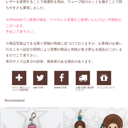
レザーを使用することで保護性を高め、ウェーブ状のカットを施すことで持
ちやすさも重視しました。
※iPhone8でご使用の場合、ワイヤレス充電がご使用いただけない可能性が
ございます。
予めご了承下さい。
※商品写真はできる限り実物の色味に近づけておりますが、お客様のお使い
のモニター設定や照明により実際の商品と色味が多少異なる場合がございま
すのでご了承下さい。
表示サイズは多少の誤差、個体差のある場合があります。
ログイン後ウィッシ
twitterで共有
facebookで共有
お届け日数と配送料
ラッピングについて
ュリスト追加可能
について
Recommend