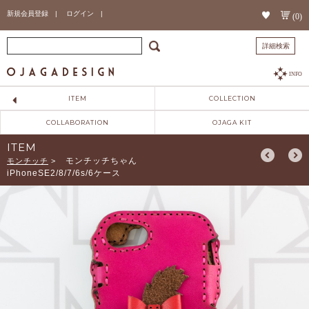
新規会員登録 |
ログイン |
(0)
詳細検索
INFO
ITEM
COLLECTION
COLLABORATION
OJAGA KIT
ITEM
モンチッチちゃん
モンチッチ
>
iPhoneSE2/8/7/6s/6ケース