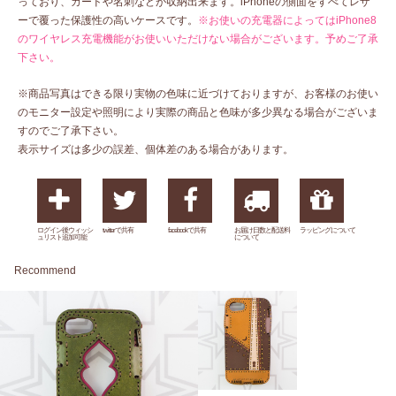
っており、カードや名刺などが収納出来ます。iPhoneの側面をすべてレザ
ーで覆った保護性の高いケースです。
※お使いの充電器によってはiPhone8
のワイヤレス充電機能がお使いいただけない場合がございます。予めご了承
下さい。
※商品写真はできる限り実物の色味に近づけておりますが、お客様のお使い
のモニター設定や照明により実際の商品と色味が多少異なる場合がございま
すのでご了承下さい。
表示サイズは多少の誤差、個体差のある場合があります。
ログイン後ウィッシ
twitterで共有
facebookで共有
お届け日数と配送料
ラッピングについて
ュリスト追加可能
について
Recommend