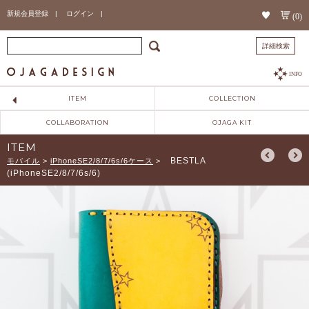
新規会員登録 |
ログイン |
(0)
詳細検索
INFO
ITEM
COLLECTION
COLLABORATION
OJAGA KIT
ITEM
BESTLA
モバイル
>
iPhoneSE2/8/7/6s/6ケース
>
(iPhoneSE2/8/7/6s/6)