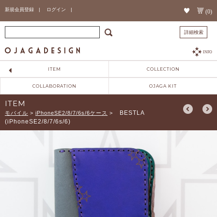
新規会員登録 |
ログイン |
(0)
詳細検索
INFO
ITEM
COLLECTION
COLLABORATION
OJAGA KIT
ITEM
BESTLA
モバイル
>
iPhoneSE2/8/7/6s/6ケース
>
(iPhoneSE2/8/7/6s/6)