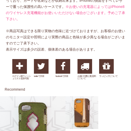
っており、カードや名刺などが収納出来ます。iPhoneの側面をすべてレザ
ーで覆った保護性の高いケースです。
※お使いの充電器によってはiPhone8
のワイヤレス充電機能がお使いいただけない場合がございます。予めご了承
下さい。
※商品写真はできる限り実物の色味に近づけておりますが、お客様のお使い
のモニター設定や照明により実際の商品と色味が多少異なる場合がございま
すのでご了承下さい。
表示サイズは多少の誤差、個体差のある場合があります。
ログイン後ウィッシ
twitterで共有
facebookで共有
お届け日数と配送料
ラッピングについて
ュリスト追加可能
について
Recommend