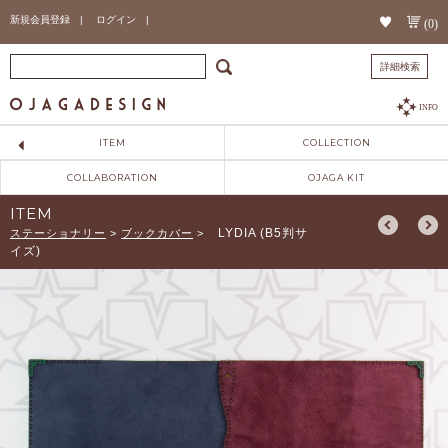
新規会員登録 |
ログイン |
(0)
詳細検索
INFO
ITEM
COLLECTION
COLLABORATION
OJAGA KIT
ITEM
LYDIA (B5判サ
ステーショナリー
>
ブックカバー
>
イズ)