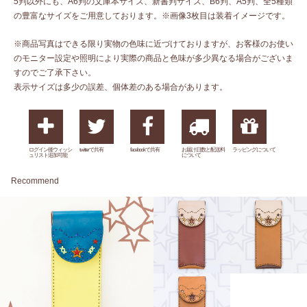
5判以外にも、A6判の文庫本サイズ、新書判サイズ、B6判、A5判、全5種類
の豊富なサイズをご用意しております。※画像3枚目は装着イメージです。
※商品写真はできる限り実物の色味に近づけておりますが、お客様のお使い
のモニター設定や照明により実際の商品と色味が多少異なる場合がございま
すのでご了承下さい。
表示サイズは多少の誤差、個体差のある場合があります。
ログイン後ウィッシ
twitterで共有
facebookで共有
お届け日数と配送料
ラッピングについて
ュリスト追加可能
について
Recommend