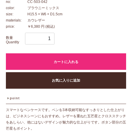
no:
CC-503-042
color:
ブラウニーミックス
size:
H15.5 × W6 × D1.5cm
materials:
カウレザー
price:
￥6,380 円
(税込)
数量
Quantity
カートに入れる
お気に入りに追加
スマートなペンケースです。ペンを3本収納可能なすっきりとした仕上がり
は、ビジネスシーンにもおすすめ。レザーを重ねた五芒星とクロスステッチ
をあしらい、他にはないデザインが魅力的な仕上がりです。ボタン部分の五
芒星もポイント。