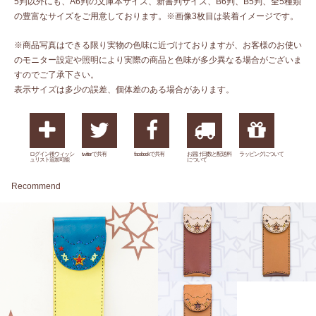
5判以外にも、A6判の文庫本サイズ、新書判サイズ、B6判、B5判、全5種類
の豊富なサイズをご用意しております。※画像3枚目は装着イメージです。
※商品写真はできる限り実物の色味に近づけておりますが、お客様のお使い
のモニター設定や照明により実際の商品と色味が多少異なる場合がございま
すのでご了承下さい。
表示サイズは多少の誤差、個体差のある場合があります。
ログイン後ウィッシ
twitterで共有
facebookで共有
お届け日数と配送料
ラッピングについて
ュリスト追加可能
について
Recommend