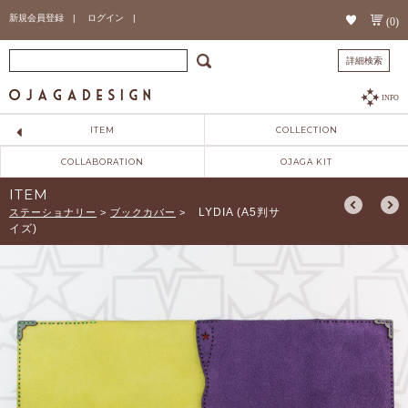
新規会員登録 |
ログイン |
(0)
詳細検索
INFO
ITEM
COLLECTION
COLLABORATION
OJAGA KIT
ITEM
LYDIA (A5判サ
ステーショナリー
>
ブックカバー
>
イズ)