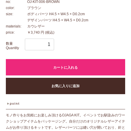
no:
OJ-KIT-006-BROWN
color:
ブラウン
size:
ボディパーツ H4.5 × W4.5 × D0.2cm
デザインパーツ H4.5 × W4.5 × D0.2cm
materials:
カウレザー
price:
￥3,740 円
(税込)
数量
Quantity
カートに入れる
お気に入りに追加
モノ作りをお気軽にお楽しみ頂けるOJAGA KIT。イベントでお馴染みのワー
クショップアイテムをパッケージング。自分だけのオリジナルレザーアイテ
ムがお作り頂けるキットです。レザーパーツには縫い穴が開いており、針と