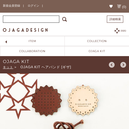
新規会員登録 |
ログイン |
(0)
詳細検索
INFO
ITEM
COLLECTION
COLLABORATION
OJAGA KIT
OJAGA KIT
OJAGA KIT ヘアバンド [ギザ]
キット
>