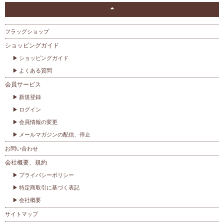
フラッグショップ
ショッピングガイド
ショッピングガイド
よくある質問
会員サービス
新規登録
ログイン
会員情報の変更
メールマガジンの配信、停止
お問い合わせ
会社概要、規約
プライバシーポリシー
特定商取引に基づく表記
会社概要
サイトマップ